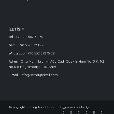
İLETİŞİM
Tel :
+90 212 567 30 60
Gsm :
+90 532 572 15 28
Whatsapp :
+90 532 572 15 28
Adres :
Orta Mah. İbrahim Ağa Cad. Çiçek İş Hanı No: 3 K: 1-2
No:6-8 Bayrampaşa – İSTANBUL
E-Mail :
info@semaytekstil.com
© Copyright - Semay Tekstil Triko | Uygulama :
7K Medya