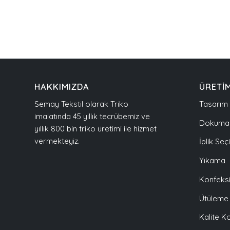
HAKKIMIZDA
ÜRETİ
Semay Tekstil olarak Triko
Tasarım
imalatında 45 yıllık tecrübemiz ve
Dokuma
yıllık 800 bin triko üretimi ile hizmet
vermekteyiz.
İplik Seç
Yıkama
Konfeks
Ütüleme
Kalite K