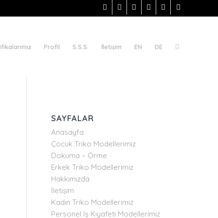
ifikalarımız
Profil
S.S.S.
İletişim
EN
DE
SAYFALAR
Anasayfa
Çocuk Triko Modellerimiz
Dokuma – Örme
Erkek Triko Modellerimiz
Hakkımızda
İletişim
Kadın Triko Modellerimiz
Personel İş Kıyafeti Modellerimiz