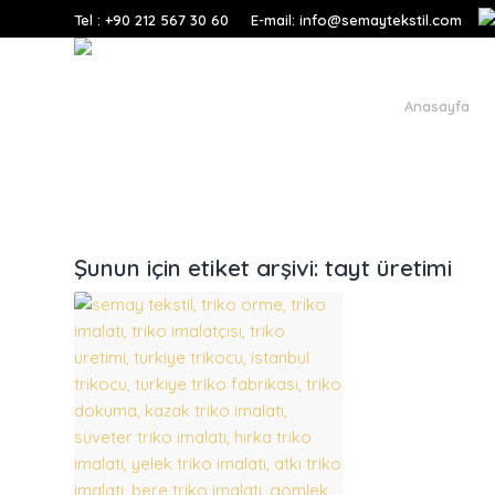
Tel : +90 212 567 30 60
E-mail: info@semaytekstil.com
Anasayfa
Şunun için etiket arşivi:
tayt üretimi