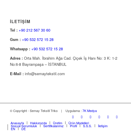
İLETİŞİM
Tel :
+90 212 567 30 60
Gsm :
+90 532 572 15 28
Whatsapp :
+90 532 572 15 28
Adres :
Orta Mah. İbrahim Ağa Cad. Çiçek İş Hanı No: 3 K: 1-2
No:6-8 Bayrampaşa – İSTANBUL
E-Mail :
info@semaytekstil.com
© Copyright - Semay Tekstil Triko | Uygulama :
7K Medya
Anasayfa
Hakkımızda
Üretim
Ürün Modelleri
Sosyal Sorumluluk
Sertifikalarımız
Profil
S.S.S.
İletişim
EN
DE