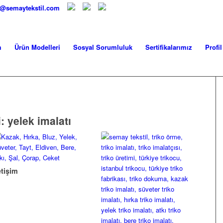
fo@semaytekstil.com
m
Ürün Modelleri
Sosyal Sorumluluk
Sertifikalarımız
Profil
i:
yelek imalatı
etişim